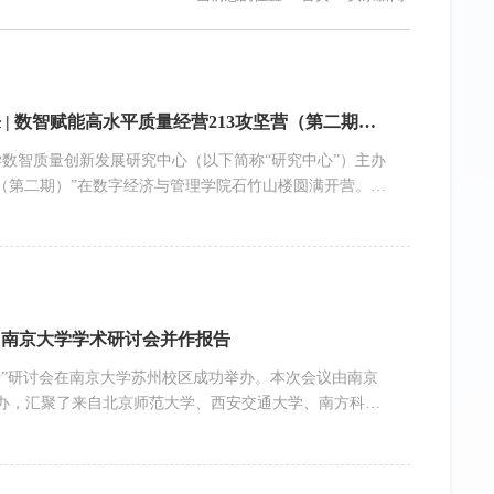
【数智质量中心】数智赋能・质造未来 | 数智赋能高水平质量经营213攻坚营（第二期） 圆满开营
技大学数智质量创新发展研究中心（以下简称“研究中心”）主办
营（第二期）”在数字经济与管理学院石竹山楼圆满开营。本
等领域的先锋企业战队，共探数智质量转型新路径，助力
擎”的跃升。开营仪式由研究中心主任单汨源教授主持。福
场监管总局总工程师黄国梁先生分别致辞，...
加南京大学学术研讨会并作报告
沿”研讨会在南京大学苏州校区成功举办。本次会议由南京
办，汇聚了来自北京师范大学、西安交通大学、南方科技
学者，围绕科学学研究的前沿问题展开深入交流与探讨。
，并作题为 “Restoring Network Evolution
报告聚焦复杂网络演化机制，...