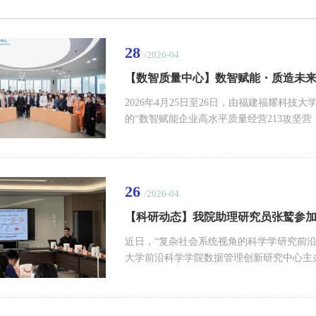
28
/2026-04
2026年4月25日至26日，由福建福耀科
的“数智赋能企业高水平质量经营213攻坚
次攻坚营汇聚高端制造、智能装备、新能源
企业实现质量从“成本中心”到“价值创造引
耀科技大学常务副校长张福利教授、原国家市
26
/2026-04
【科研动态】我院助理研究员张鹫参
近日，“复杂社会系统视角的科学学研究前
大学前沿科学学院数据管理创新研究中心主
大学、中国科学技术大学等多所高校的专家
福耀科技大学数字经济与管理学院助理研究员张鹫应邀参会
from Static Structure” 的学术报告。