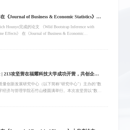
【科研动态】我院林家豪研究助理教授在《Journal of Business & Economic Statistics》上发表论文
o完成的论文 《Wild Bootstrap Inference with
 Time Effects》 在《Journal of Business & Economic
ness & Economic Statistics》为国际统计与计量经济学领域的重
ciation of Business Schools, Chartered ABS）
【数智质量中心】数智赋能，质创未来 | 213攻坚营在福耀科技大学成功开营，共创企业高质量经营新路径
数智质量创新发展研究中心（以下简称“研究中心”）主办的“数
数字经济与管理学院石竹山楼圆满举行。本次攻坚营以“数智
12支先进制造企业战队，共同开启了一场为期两天的高强
总局总工程师黄国梁、...