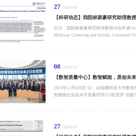
27
/2026-03
近日，我院林家豪研究助理教授与合作者Ulrich Houny
Multiway Clustering and Serially Correlated
Statistics》在线发表。《Journal of Busi
要学术期刊，在英国商学院协会特许协会（Chartered Asso
发布的《Academic Journal ...
08
/2025-12
2025年12月6日至7日，由福耀科技大学
智赋能企业高水平质量经营213攻坚营”在
领航，质创未来”为主题，汇聚了来自全国的
度、深层次研学之旅。 重磅嘉宾云集，共话数智时代质量经营新范式 开营仪式由研究中心主任单汨源
教授主持。常务副校长徐飞、原国家市场监管
27
/2026-03